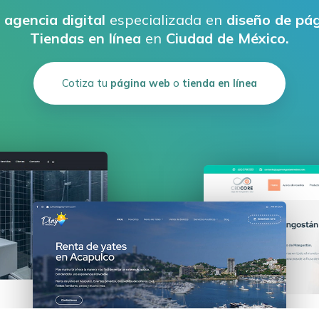
a
agencia digital
especializada en
diseño de pá
Tiendas en línea
en
Ciudad de México.
Cotiza tu
página web
o
tienda en línea
Cotiza tu
página web
o
tienda en línea