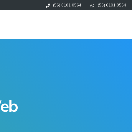
(56) 6101 0564
(56) 6101 0564
Cotizar Ahora
Web